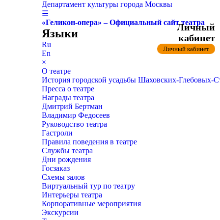
Департамент культуры города Москвы
☰
«Геликон-опера» – Официальный сайт театра
Личный
Языки
кабинет
Ru
Личный кабинет
En
×
О театре
История городской усадьбы Шаховских-Глебовых-
Пресса о театре
Награды театра
Дмитрий Бертман
Владимир Федосеев
Руководство театра
Гастроли
Правила поведения в театре
Службы театра
Дни рождения
Госзаказ
Схемы залов
Виртуальный тур по театру
Интерьеры театра
Корпоративные мероприятия
Экскурсии