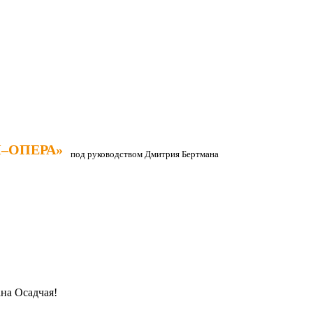
–ОПЕРА»
–ОПЕРА»
под руководством Дмитрия Бертмана
на Осадчая!