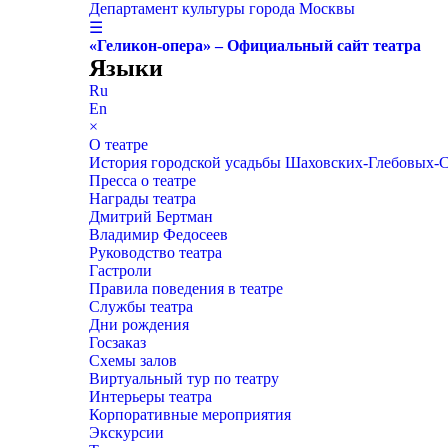
Департамент культуры города Москвы
☰
«Геликон-опера» – Официальный сайт театра
Языки
Ru
En
×
О театре
История городской усадьбы Шаховских-Глебовых-
Пресса о театре
Награды театра
Дмитрий Бертман
Владимир Федосеев
Руководство театра
Гастроли
Правила поведения в театре
Службы театра
Дни рождения
Госзаказ
Схемы залов
Виртуальный тур по театру
Интерьеры театра
Корпоративные мероприятия
Экскурсии