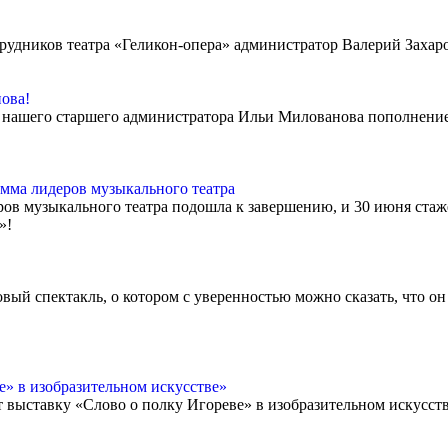
рудников театра «Геликон-опера» администратор Валерий Захар
ова!
е нашего старшего администратора Ильи Милованова пополнение
мма лидеров музыкального театра
в музыкального театра подошла к завершению, и 30 июня ста
й»!
овый спектакль, о котором с уверенностью можно сказать, что о
» в изобразительном искусстве»
ет выставку «Слово о полку Игореве» в изобразительном искусст