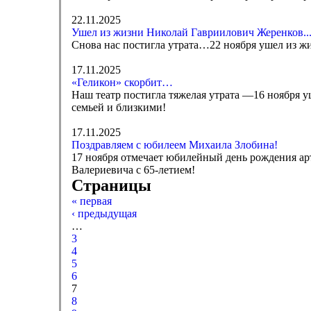
22.11.2025
Ушел из жизни Николай Гавриилович Жеренков..
Снова нас постигла утрата…22 ноября ушел из ж
17.11.2025
«Геликон» скорбит…
Наш театр постигла тяжелая утрата —16 ноября 
семьей и близкими!
17.11.2025
Поздравляем с юбилеем Михаила Злобина!
17 ноября отмечает юбилейный день рождения ар
Валериевича с 65-летием!
Страницы
« первая
‹ предыдущая
…
3
4
5
6
7
8