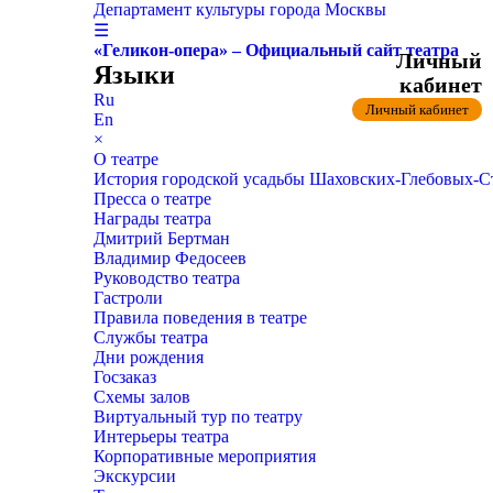
Департамент культуры города Москвы
☰
«Геликон-опера» – Официальный сайт театра
Личный
Языки
кабинет
Ru
Личный кабинет
En
×
О театре
История городской усадьбы Шаховских-Глебовых-
Пресса о театре
Награды театра
Дмитрий Бертман
Владимир Федосеев
Руководство театра
Гастроли
Правила поведения в театре
Службы театра
Дни рождения
Госзаказ
Схемы залов
Виртуальный тур по театру
Интерьеры театра
Корпоративные мероприятия
Экскурсии