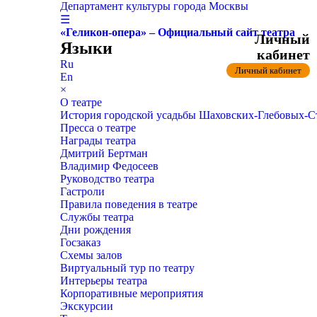
Департамент культуры города Москвы
☰
«Геликон-опера» – Официальный сайт театра
Личный
Языки
кабинет
Ru
Личный кабинет
En
×
О театре
История городской усадьбы Шаховских-Глебовых-
Пресса о театре
Награды театра
Дмитрий Бертман
Владимир Федосеев
Руководство театра
Гастроли
Правила поведения в театре
Службы театра
Дни рождения
Госзаказ
Схемы залов
Виртуальный тур по театру
Интерьеры театра
Корпоративные мероприятия
Экскурсии