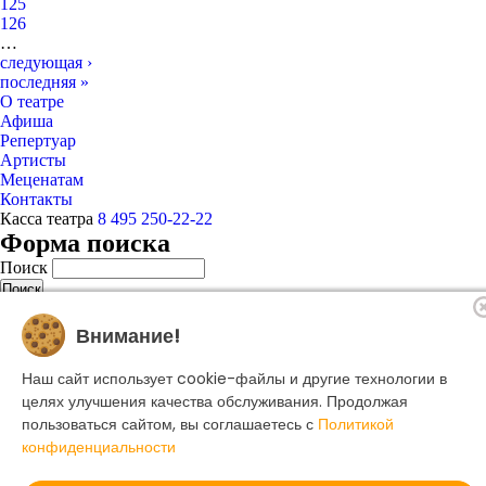
125
126
…
следующая ›
последняя »
О театре
Афиша
Репертуар
Артисты
Меценатам
Контакты
Касса театра
8 495 250-22-22
Форма поиска
Поиск
Внимание!
© 2025 Музыкальный театр Геликон-опера.
Политика конфиденциальности
Наш сайт использует cookie-файлы и другие технологии в
целях улучшения качества обслуживания. Продолжая
Создание сайта -
Dillix Media
пользоваться сайтом, вы соглашаетесь с
Политикой
конфиденциальности