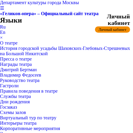
Департамент культуры города Москвы
☰
«Геликон-опера» – Официальный сайт театра
Личный
Языки
кабинет
Ru
Личный кабинет
En
×
О театре
История городской усадьбы Шаховских-Глебовых-Стрешневых
на Большой Никитской
Пресса о театре
Награды театра
Дмитрий Бертман
Владимир Федосеев
Руководство театра
Гастроли
Правила поведения в театре
Службы театра
Дни рождения
Госзаказ
Схемы залов
Виртуальный тур по театру
Интерьеры театра
Корпоративные мероприятия