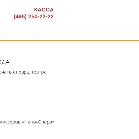
КАССА
(495) 250-22-22
ОДА
ечать стюард театра.
жиссеров «Нано-Опера»!