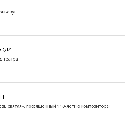
овьеву!
ГОДА
д театра.
»!
бовь святая», посвященный 110-летию композитора!