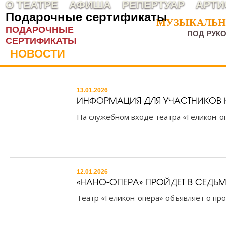
О ТЕАТРЕ
АФИША
РЕПЕРТУАР
АРТИ
Подарочные сертификаты
МУЗЫКАЛЬНЫ
МУЗЫКАЛЬНЫ
ПОДАРОЧНЫЕ
ПОД РУК
СЕРТИФИКАТЫ
НОВОСТИ
13.01.2026
ИНФОРМАЦИЯ ДЛЯ УЧАСТНИКОВ К
На служебном входе театра «Геликон-оп
12.01.2026
«НАНО-ОПЕРА» ПРОЙДЕТ В СЕДЬМ
Театр «Геликон-опера» объявляет о пр