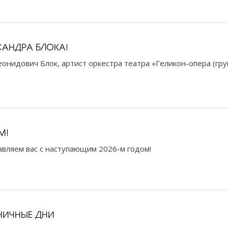
САНДРА БЛОКА!
онидович Блок, артист оркестра театра «Геликон-опера (груп
М!
авляем вас с наступающим 2026-м годом!
НИЧНЫЕ ДНИ