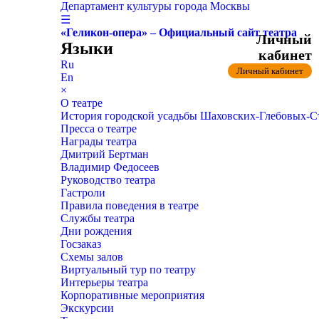
Департамент культуры города Москвы
☰
«Геликон-опера» – Официальный сайт театра
Личный
Языки
кабинет
Ru
Личный кабинет
En
×
О театре
История городской усадьбы Шаховских-Глебовых-
Пресса о театре
Награды театра
Дмитрий Бертман
Владимир Федосеев
Руководство театра
Гастроли
Правила поведения в театре
Службы театра
Дни рождения
Госзаказ
Схемы залов
Виртуальный тур по театру
Интерьеры театра
Корпоративные мероприятия
Экскурсии