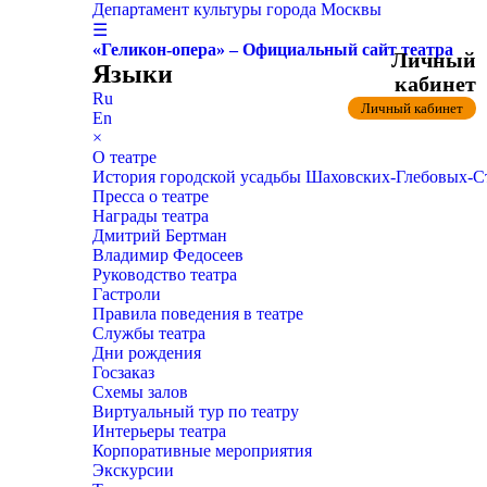
Департамент культуры города Москвы
☰
«Геликон-опера» – Официальный сайт театра
Личный
Языки
кабинет
Ru
Личный кабинет
En
×
О театре
История городской усадьбы Шаховских-Глебовых-
Пресса о театре
Награды театра
Дмитрий Бертман
Владимир Федосеев
Руководство театра
Гастроли
Правила поведения в театре
Службы театра
Дни рождения
Госзаказ
Схемы залов
Виртуальный тур по театру
Интерьеры театра
Корпоративные мероприятия
Экскурсии