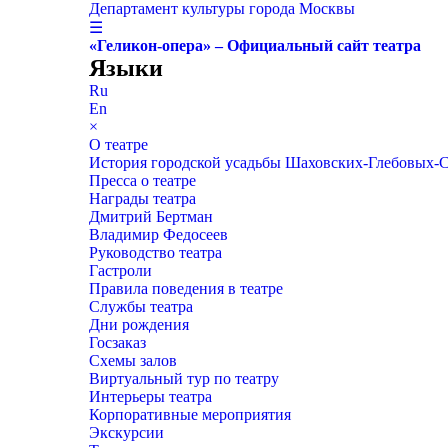
Департамент культуры города Москвы
☰
«Геликон-опера» – Официальный сайт театра
Языки
Ru
En
×
О театре
История городской усадьбы Шаховских-Глебовых-
Пресса о театре
Награды театра
Дмитрий Бертман
Владимир Федосеев
Руководство театра
Гастроли
Правила поведения в театре
Службы театра
Дни рождения
Госзаказ
Схемы залов
Виртуальный тур по театру
Интерьеры театра
Корпоративные мероприятия
Экскурсии