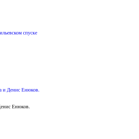
ильевском спуске
ва и Денис Енюков.
Денис Енюков.