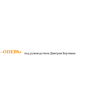
–ОПЕРА»
–ОПЕРА»
под руководством Дмитрия Бертмана