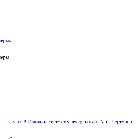
перы»
перы»
сь…». <br> В Геликоне состоялся вечер памяти А. С. Бертмана
ась…»*