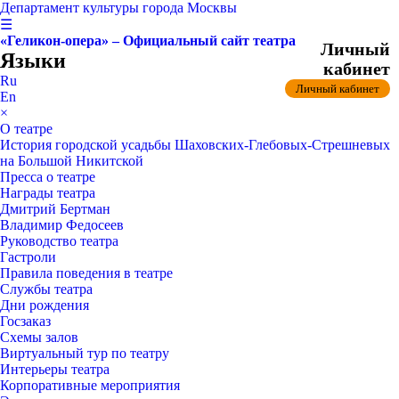
Департамент культуры города Москвы
☰
«Геликон-опера» – Официальный сайт театра
Личный
Языки
кабинет
Ru
Личный кабинет
En
×
О театре
История городской усадьбы Шаховских-Глебовых-Стрешневых
на Большой Никитской
Пресса о театре
Награды театра
Дмитрий Бертман
Владимир Федосеев
Руководство театра
Гастроли
Правила поведения в театре
Службы театра
Дни рождения
Госзаказ
Схемы залов
Виртуальный тур по театру
Интерьеры театра
Корпоративные мероприятия