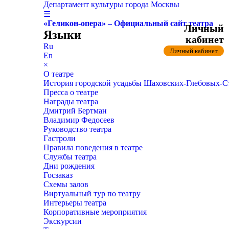
Департамент культуры города Москвы
☰
«Геликон-опера» – Официальный сайт театра
Личный
Языки
кабинет
Ru
Личный кабинет
En
×
О театре
История городской усадьбы Шаховских-Глебовых-
Пресса о театре
Награды театра
Дмитрий Бертман
Владимир Федосеев
Руководство театра
Гастроли
Правила поведения в театре
Службы театра
Дни рождения
Госзаказ
Схемы залов
Виртуальный тур по театру
Интерьеры театра
Корпоративные мероприятия
Экскурсии