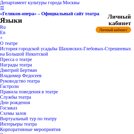
Департамент культуры города Москвы
☰
«Геликон-опера» – Официальный сайт театра
Личный
Языки
кабинет
Ru
Личный кабинет
En
×
О театре
История городской усадьбы Шаховских-Глебовых-Стрешневых
на Большой Никитской
Пресса о театре
Награды театра
Дмитрий Бертман
Владимир Федосеев
Руководство театра
Гастроли
Правила поведения в театре
Службы театра
Дни рождения
Госзаказ
Схемы залов
Виртуальный тур по театру
Интерьеры театра
Корпоративные мероприятия