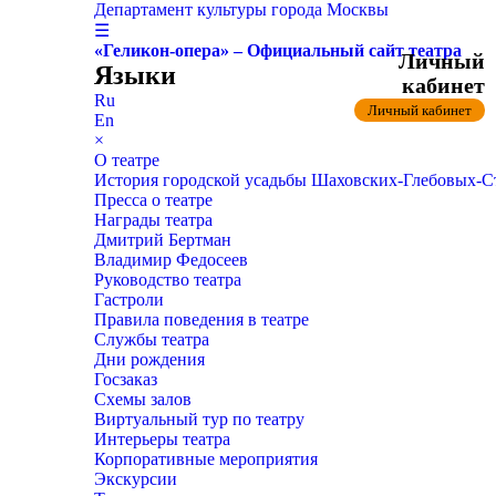
Департамент культуры города Москвы
☰
«Геликон-опера» – Официальный сайт театра
Личный
Языки
кабинет
Ru
Личный кабинет
En
×
О театре
История городской усадьбы Шаховских-Глебовых-
Пресса о театре
Награды театра
Дмитрий Бертман
Владимир Федосеев
Руководство театра
Гастроли
Правила поведения в театре
Службы театра
Дни рождения
Госзаказ
Схемы залов
Виртуальный тур по театру
Интерьеры театра
Корпоративные мероприятия
Экскурсии