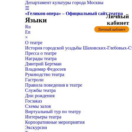
Департамент культуры города Москвы
☰
«Геликон-опера» – Официальный сайт театра
Личный
Языки
кабинет
Ru
Личный кабинет
En
×
О театре
История городской усадьбы Шаховских-Глебовых-
Пресса о театре
Награды театра
Дмитрий Бертман
Владимир Федосеев
Руководство театра
Гастроли
Правила поведения в театре
Службы театра
Дни рождения
Госзаказ
Схемы залов
Виртуальный тур по театру
Интерьеры театра
Корпоративные мероприятия
Экскурсии