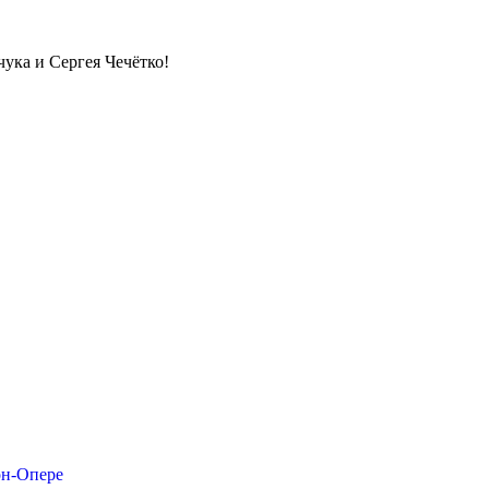
ука и Сергея Чечётко!
он-Опере