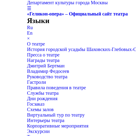
Департамент культуры города Москвы
☰
«Геликон-опера» – Официальный сайт театра
Языки
Ru
En
×
О театре
История городской усадьбы Шаховских-Глебовых-
Пресса о театре
Награды театра
Дмитрий Бертман
Владимир Федосеев
Руководство театра
Гастроли
Правила поведения в театре
Службы театра
Дни рождения
Госзаказ
Схемы залов
Виртуальный тур по театру
Интерьеры театра
Корпоративные мероприятия
Экскурсии