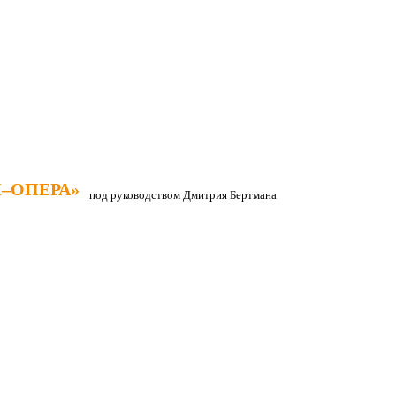
–ОПЕРА»
–ОПЕРА»
под руководством Дмитрия Бертмана