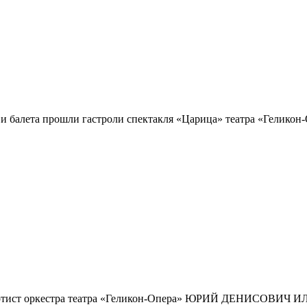
ы и балета прошли гастроли спектакля «Царица» театра «Гелико
я артист оркестра театра «Геликон-Опера» ЮРИЙ ДЕНИСОВИЧ И