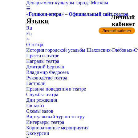
Департамент культуры города Москвы
☰
«Геликон-опера» – Официальный сайт театра
Личный
Языки
кабинет
Ru
Личный кабинет
En
×
О театре
История городской усадьбы Шаховских-Глебовых-
Пресса о театре
Награды театра
Дмитрий Бертман
Владимир Федосеев
Руководство театра
Гастроли
Правила поведения в театре
Службы театра
Дни рождения
Госзаказ
Схемы залов
Виртуальный тур по театру
Интерьеры театра
Корпоративные мероприятия
Экскурсии