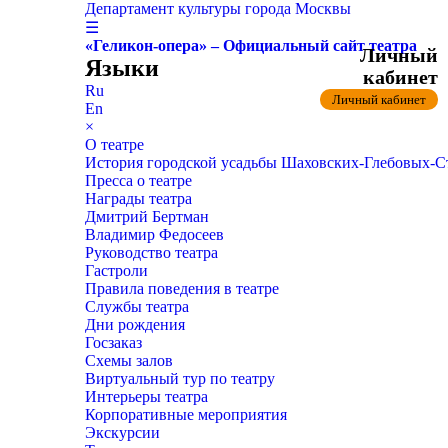
Департамент культуры города Москвы
☰
«Геликон-опера» – Официальный сайт театра
Личный
Языки
кабинет
Ru
Личный кабинет
En
×
О театре
История городской усадьбы Шаховских-Глебовых-
Пресса о театре
Награды театра
Дмитрий Бертман
Владимир Федосеев
Руководство театра
Гастроли
Правила поведения в театре
Службы театра
Дни рождения
Госзаказ
Схемы залов
Виртуальный тур по театру
Интерьеры театра
Корпоративные мероприятия
Экскурсии