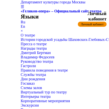
Департамент культуры города Москвы
☰
«Геликон-опера» – Официальный сайт театра
Личный
Языки
кабинет
Ru
Личный кабинет
En
×
О театре
История городской усадьбы Шаховских-Глебовых-
Пресса о театре
Награды театра
Дмитрий Бертман
Владимир Федосеев
Руководство театра
Гастроли
Правила поведения в театре
Службы театра
Дни рождения
Госзаказ
Схемы залов
Виртуальный тур по театру
Интерьеры театра
Корпоративные мероприятия
Экскурсии