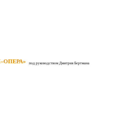
–ОПЕРА»
–ОПЕРА»
под руководством Дмитрия Бертмана