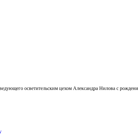
аведующего осветительским цехом Александра Нилова с рожден
y