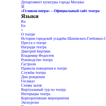
Департамент культуры города Москвы
☰
«Геликон-опера» – Официальный сайт театра
Языки
Ru
En
×
О театре
История городской усадьбы Шаховских-Глебовых-
Пресса о театре
Награды театра
Дмитрий Бертман
Владимир Федосеев
Руководство театра
Гастроли
Правила поведения в театре
Службы театра
Дни рождения
Госзаказ
Схемы залов
Виртуальный тур по театру
Интерьеры театра
Корпоративные мероприятия
Экскурсии