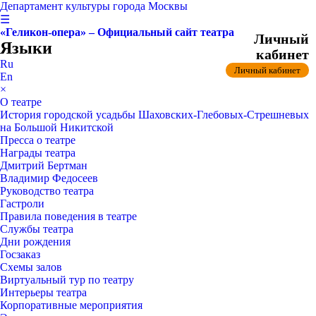
Департамент культуры города Москвы
☰
«Геликон-опера» – Официальный сайт театра
Личный
Языки
кабинет
Ru
Личный кабинет
En
×
О театре
История городской усадьбы Шаховских-Глебовых-Стрешневых
на Большой Никитской
Пресса о театре
Награды театра
Дмитрий Бертман
Владимир Федосеев
Руководство театра
Гастроли
Правила поведения в театре
Службы театра
Дни рождения
Госзаказ
Схемы залов
Виртуальный тур по театру
Интерьеры театра
Корпоративные мероприятия