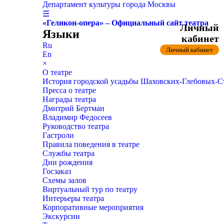
Департамент культуры города Москвы
☰
«Геликон-опера» – Официальный сайт театра
Личный
Языки
кабинет
Ru
Личный кабинет
En
×
О театре
История городской усадьбы Шаховских-Глебовых-
Пресса о театре
Награды театра
Дмитрий Бертман
Владимир Федосеев
Руководство театра
Гастроли
Правила поведения в театре
Службы театра
Дни рождения
Госзаказ
Схемы залов
Виртуальный тур по театру
Интерьеры театра
Корпоративные мероприятия
Экскурсии