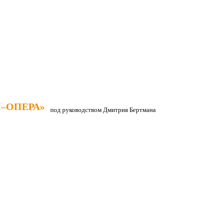
–ОПЕРА»
–ОПЕРА»
под руководством Дмитрия Бертмана