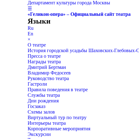
Департамент культуры города Москвы
☰
«Геликон-опера» – Официальный сайт театра
Языки
Ru
En
×
О театре
История городской усадьбы Шаховских-Глебовых-
Пресса о театре
Награды театра
Дмитрий Бертман
Владимир Федосеев
Руководство театра
Гастроли
Правила поведения в театре
Службы театра
Дни рождения
Госзаказ
Схемы залов
Виртуальный тур по театру
Интерьеры театра
Корпоративные мероприятия
Экскурсии