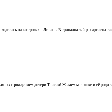
аходилась на гастролях в Ливане. В тринадцатый раз артисты те
ьиных с рождением дочери Таисии! Желаем малышке и её родите