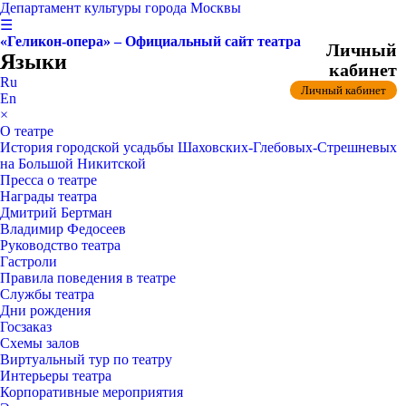
Департамент культуры города Москвы
☰
«Геликон-опера» – Официальный сайт театра
Личный
Языки
кабинет
Ru
Личный кабинет
En
×
О театре
История городской усадьбы Шаховских-Глебовых-Стрешневых
на Большой Никитской
Пресса о театре
Награды театра
Дмитрий Бертман
Владимир Федосеев
Руководство театра
Гастроли
Правила поведения в театре
Службы театра
Дни рождения
Госзаказ
Схемы залов
Виртуальный тур по театру
Интерьеры театра
Корпоративные мероприятия