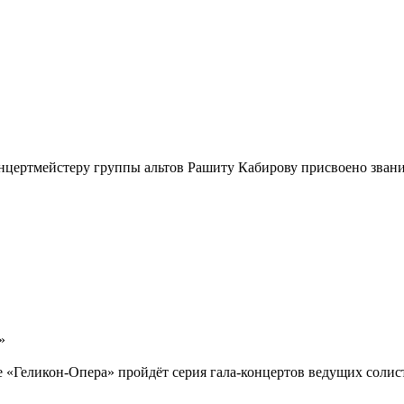
онцертмейстеру группы альтов Рашиту Кабирову присвоено зван
»
 «Геликон-Опера» пройдёт серия гала-концертов ведущих солис