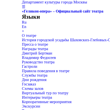
Департамент культуры города Москвы
☰
«Геликон-опера» – Официальный сайт театра
Языки
Ru
En
×
О театре
История городской усадьбы Шаховских-Глебовых-
Пресса о театре
Награды театра
Дмитрий Бертман
Владимир Федосеев
Руководство театра
Гастроли
Правила поведения в театре
Службы театра
Дни рождения
Госзаказ
Схемы залов
Виртуальный тур по театру
Интерьеры театра
Корпоративные мероприятия
Экскурсии