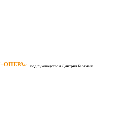
–ОПЕРА»
–ОПЕРА»
под руководством Дмитрия Бертмана