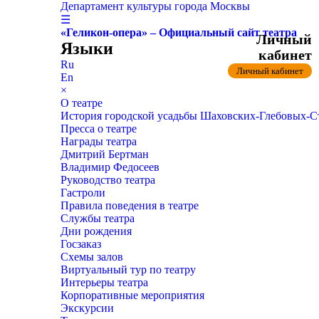
Департамент культуры города Москвы
☰
«Геликон-опера» – Официальный сайт театра
Личный
Языки
кабинет
Ru
Личный кабинет
En
×
О театре
История городской усадьбы Шаховских-Глебовых-
Пресса о театре
Награды театра
Дмитрий Бертман
Владимир Федосеев
Руководство театра
Гастроли
Правила поведения в театре
Службы театра
Дни рождения
Госзаказ
Схемы залов
Виртуальный тур по театру
Интерьеры театра
Корпоративные мероприятия
Экскурсии