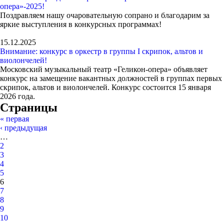
опера»-2025!
Поздравляем нашу очаровательную сопрано и благодарим за
яркие выступления в конкурсных программах!
15.12.2025
Внимание: конкурс в оркестр в группы I скрипок, альтов и
виолончелей!
Московский музыкальный театр «Геликон-опера» объявляет
конкурс на замещение вакантных должностей в группах первых
скрипок, альтов и виолончелей. Конкурс состоится 15 января
2026 года.
Страницы
« первая
‹ предыдущая
…
2
3
4
5
6
7
8
9
10