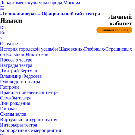
Департамент культуры города Москвы
☰
«Геликон-опера» – Официальный сайт театра
Личный
Языки
кабинет
Ru
Личный кабинет
En
×
О театре
История городской усадьбы Шаховских-Глебовых-Стрешневых
на Большой Никитской
Пресса о театре
Награды театра
Дмитрий Бертман
Владимир Федосеев
Руководство театра
Гастроли
Правила поведения в театре
Службы театра
Дни рождения
Госзаказ
Схемы залов
Виртуальный тур по театру
Интерьеры театра
Корпоративные мероприятия