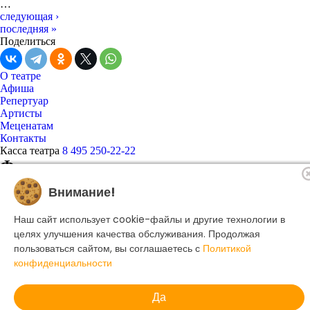
…
следующая ›
последняя »
Поделиться
О театре
Афиша
Репертуар
Артисты
Меценатам
Контакты
Касса театра
8 495 250-22-22
Форма поиска
Поиск
Внимание!
Наш сайт использует cookie-файлы и другие технологии в
© 2025 Музыкальный театр Геликон-опера.
целях улучшения качества обслуживания. Продолжая
Политика конфиденциальности
пользоваться сайтом, вы соглашаетесь с
Политикой
конфиденциальности
Создание сайта -
Dillix Media
Да