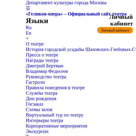
Департамент культуры города Москвы
☰
«Геликон-опера» – Официальный сайт театра
Личный
Языки
кабинет
Ru
Личный кабинет
En
×
О театре
История городской усадьбы Шаховских-Глебовых-
Пресса о театре
Награды театра
Дмитрий Бертман
Владимир Федосеев
Руководство театра
Гастроли
Правила поведения в театре
Службы театра
Дни рождения
Госзаказ
Схемы залов
Виртуальный тур по театру
Интерьеры театра
Корпоративные мероприятия
Экскурсии