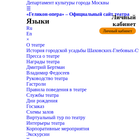
Департамент культуры города Москвы
☰
«Геликон-опера» – Официальный сайт театра
Личный
Языки
кабинет
Ru
Личный кабинет
En
×
О театре
История городской усадьбы Шаховских-Глебовых-
Пресса о театре
Награды театра
Дмитрий Бертман
Владимир Федосеев
Руководство театра
Гастроли
Правила поведения в театре
Службы театра
Дни рождения
Госзаказ
Схемы залов
Виртуальный тур по театру
Интерьеры театра
Корпоративные мероприятия
Экскурсии