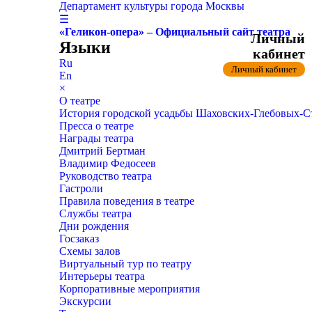
Департамент культуры города Москвы
☰
«Геликон-опера» – Официальный сайт театра
Личный
Языки
кабинет
Ru
Личный кабинет
En
×
О театре
История городской усадьбы Шаховских-Глебовых-
Пресса о театре
Награды театра
Дмитрий Бертман
Владимир Федосеев
Руководство театра
Гастроли
Правила поведения в театре
Службы театра
Дни рождения
Госзаказ
Схемы залов
Виртуальный тур по театру
Интерьеры театра
Корпоративные мероприятия
Экскурсии