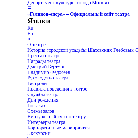
Департамент культуры города Москвы
☰
«Геликон-опера» – Официальный сайт театра
Языки
Ru
En
×
О театре
История городской усадьбы Шаховских-Глебовых-
Пресса о театре
Награды театра
Дмитрий Бертман
Владимир Федосеев
Руководство театра
Гастроли
Правила поведения в театре
Службы театра
Дни рождения
Госзаказ
Схемы залов
Виртуальный тур по театру
Интерьеры театра
Корпоративные мероприятия
Экскурсии