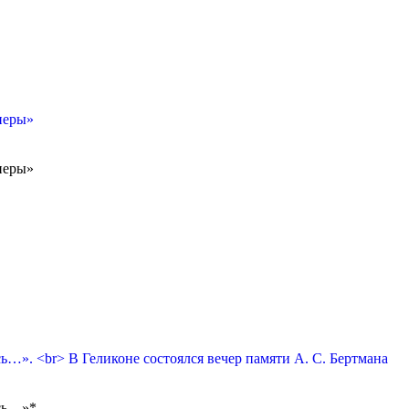
перы»
перы»
сь…». <br> В Геликоне состоялся вечер памяти А. С. Бертмана
ась…»*