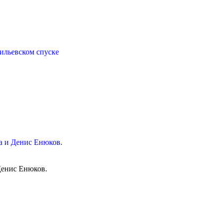
ильевском спуске
ва и Денис Енюков.
Денис Енюков.