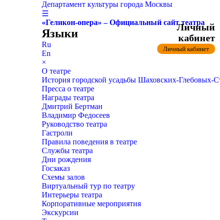
Департамент культуры города Москвы
☰
«Геликон-опера» – Официальный сайт театра
Личный
Языки
кабинет
Ru
Личный кабинет
En
×
О театре
История городской усадьбы Шаховских-Глебовых-
Пресса о театре
Награды театра
Дмитрий Бертман
Владимир Федосеев
Руководство театра
Гастроли
Правила поведения в театре
Службы театра
Дни рождения
Госзаказ
Схемы залов
Виртуальный тур по театру
Интерьеры театра
Корпоративные мероприятия
Экскурсии