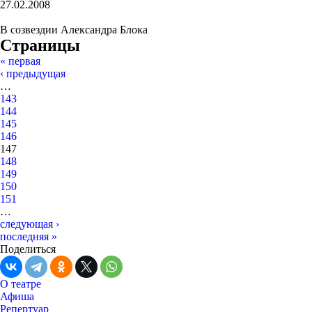
27.02.2008
В созвездии Александра Блока
Страницы
« первая
‹ предыдущая
…
143
144
145
146
147
148
149
150
151
…
следующая ›
последняя »
Поделиться
О театре
Афиша
Репертуар