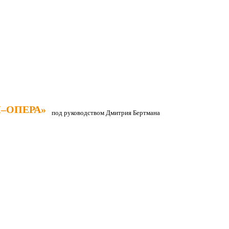
–ОПЕРА»
–ОПЕРА»
под руководством Дмитрия Бертмана