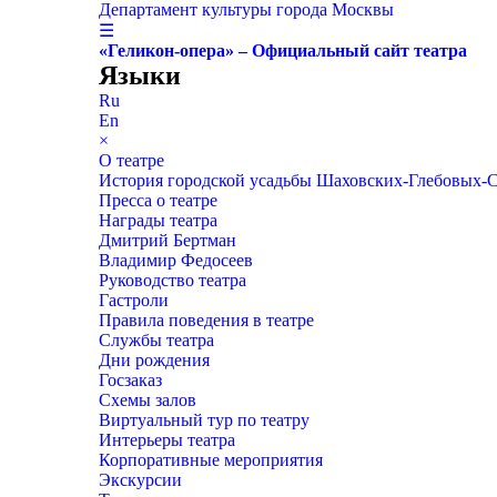
Департамент культуры города Москвы
☰
«Геликон-опера» – Официальный сайт театра
Языки
Ru
En
×
О театре
История городской усадьбы Шаховских-Глебовых-
Пресса о театре
Награды театра
Дмитрий Бертман
Владимир Федосеев
Руководство театра
Гастроли
Правила поведения в театре
Службы театра
Дни рождения
Госзаказ
Схемы залов
Виртуальный тур по театру
Интерьеры театра
Корпоративные мероприятия
Экскурсии