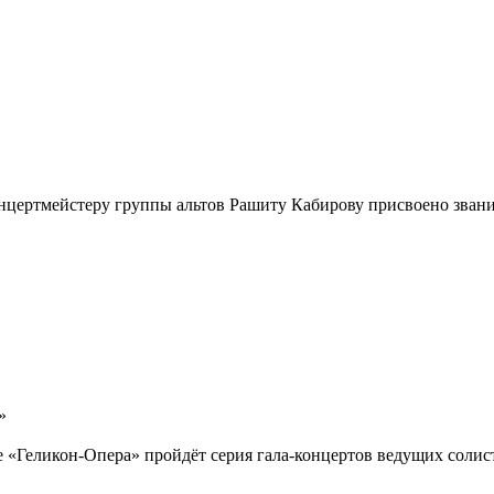
онцертмейстеру группы альтов Рашиту Кабирову присвоено зван
»
 «Геликон-Опера» пройдёт серия гала-концертов ведущих солис