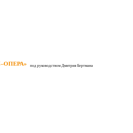
–ОПЕРА»
–ОПЕРА»
под руководством Дмитрия Бертмана