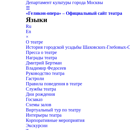
Департамент культуры города Москвы
☰
«Геликон-опера» – Официальный сайт театра
Языки
Ru
En
×
О театре
История городской усадьбы Шаховских-Глебовых-
Пресса о театре
Награды театра
Дмитрий Бертман
Владимир Федосеев
Руководство театра
Гастроли
Правила поведения в театре
Службы театра
Дни рождения
Госзаказ
Схемы залов
Виртуальный тур по театру
Интерьеры театра
Корпоративные мероприятия
Экскурсии