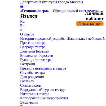
Департамент культуры города Москвы
☰
«Геликон-опера» – Официальный сайт театра
Личный
Языки
кабинет
Ru
Личный кабинет
En
×
О театре
История городской усадьбы Шаховских-Глебовых-
Пресса о театре
Награды театра
Дмитрий Бертман
Владимир Федосеев
Руководство театра
Гастроли
Правила поведения в театре
Службы театра
Дни рождения
Госзаказ
Схемы залов
Виртуальный тур по театру
Интерьеры театра
Корпоративные мероприятия
Экскурсии