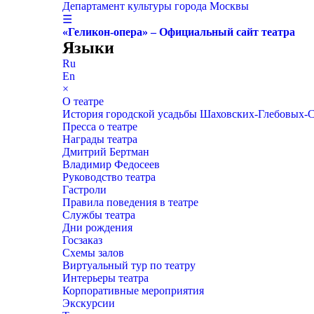
Департамент культуры города Москвы
☰
«Геликон-опера» – Официальный сайт театра
Языки
Ru
En
×
О театре
История городской усадьбы Шаховских-Глебовых-
Пресса о театре
Награды театра
Дмитрий Бертман
Владимир Федосеев
Руководство театра
Гастроли
Правила поведения в театре
Службы театра
Дни рождения
Госзаказ
Схемы залов
Виртуальный тур по театру
Интерьеры театра
Корпоративные мероприятия
Экскурсии