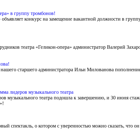
ера» в группу тромбонов!
объявляет конкурс на замещение вакантной должности в группу 
рудников театра «Геликон-опера» администратор Валерий Захар
ова!
е нашего старшего администратора Ильи Милованова пополнение
мма лидеров музыкального театра
в музыкального театра подошла к завершению, и 30 июня ста
й»!
овый спектакль, о котором с уверенностью можно сказать, что о