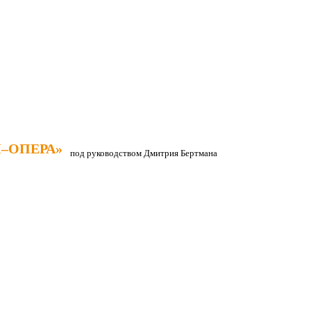
–ОПЕРА»
–ОПЕРА»
под руководством Дмитрия Бертмана