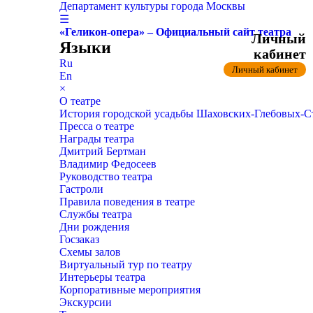
Департамент культуры города Москвы
☰
«Геликон-опера» – Официальный сайт театра
Личный
Языки
кабинет
Ru
Личный кабинет
En
×
О театре
История городской усадьбы Шаховских-Глебовых-
Пресса о театре
Награды театра
Дмитрий Бертман
Владимир Федосеев
Руководство театра
Гастроли
Правила поведения в театре
Службы театра
Дни рождения
Госзаказ
Схемы залов
Виртуальный тур по театру
Интерьеры театра
Корпоративные мероприятия
Экскурсии