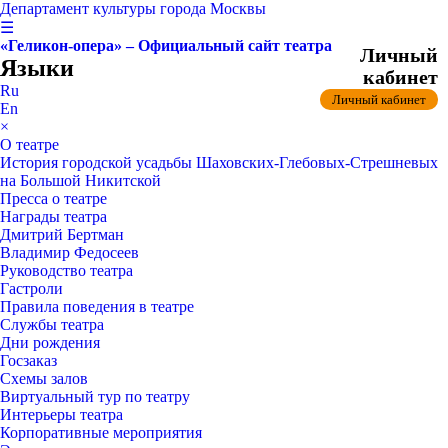
Департамент культуры города Москвы
☰
«Геликон-опера» – Официальный сайт театра
Личный
Языки
кабинет
Ru
Личный кабинет
En
×
О театре
История городской усадьбы Шаховских-Глебовых-Стрешневых
на Большой Никитской
Пресса о театре
Награды театра
Дмитрий Бертман
Владимир Федосеев
Руководство театра
Гастроли
Правила поведения в театре
Службы театра
Дни рождения
Госзаказ
Схемы залов
Виртуальный тур по театру
Интерьеры театра
Корпоративные мероприятия