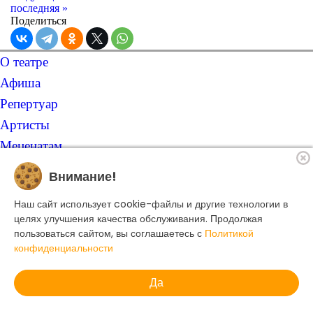
последняя »
Поделиться
О театре
Афиша
Репертуар
Артисты
Меценатам
Контакты
Внимание!
Касса театра
Наш сайт использует cookie-файлы и другие технологии в
8 495 250-22-22
целях улучшения качества обслуживания. Продолжая
Форма поиска
пользоваться сайтом, вы соглашаетесь с
Политикой
Поиск
конфиденциальности
Да
© 2025 Музыкальный театр Геликон-опера.
Политика конфиденциальности
Сделано в amoCRM
Создание сайта -
Dillix Media