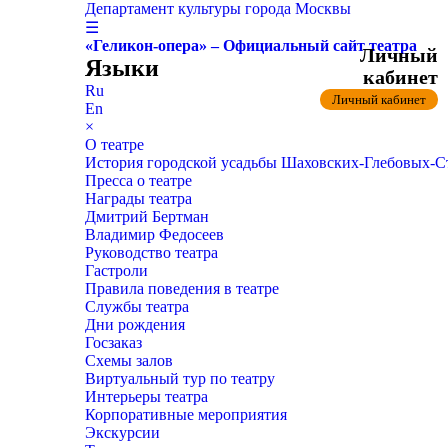
Департамент культуры города Москвы
☰
«Геликон-опера» – Официальный сайт театра
Личный
Языки
кабинет
Ru
Личный кабинет
En
×
О театре
История городской усадьбы Шаховских-Глебовых-
Пресса о театре
Награды театра
Дмитрий Бертман
Владимир Федосеев
Руководство театра
Гастроли
Правила поведения в театре
Службы театра
Дни рождения
Госзаказ
Схемы залов
Виртуальный тур по театру
Интерьеры театра
Корпоративные мероприятия
Экскурсии