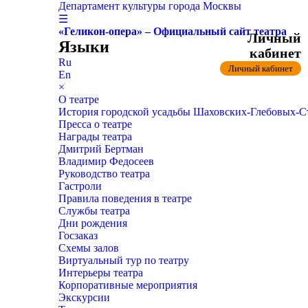
Департамент культуры города Москвы
☰
«Геликон-опера» – Официальный сайт театра
Личный
Языки
кабинет
Ru
Личный кабинет
En
×
О театре
История городской усадьбы Шаховских-Глебовых-
Пресса о театре
Награды театра
Дмитрий Бертман
Владимир Федосеев
Руководство театра
Гастроли
Правила поведения в театре
Службы театра
Дни рождения
Госзаказ
Схемы залов
Виртуальный тур по театру
Интерьеры театра
Корпоративные мероприятия
Экскурсии