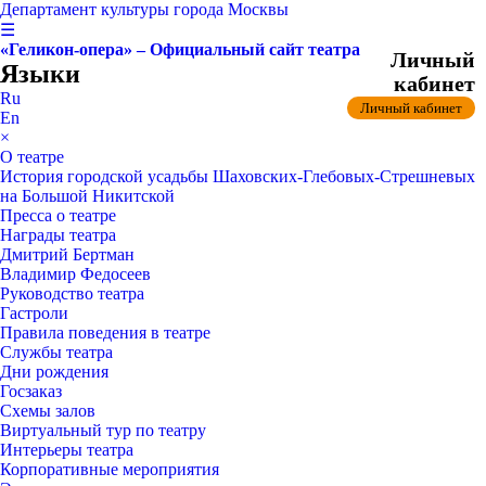
Департамент культуры города Москвы
☰
«Геликон-опера» – Официальный сайт театра
Личный
Языки
кабинет
Ru
Личный кабинет
En
×
О театре
История городской усадьбы Шаховских-Глебовых-Стрешневых
на Большой Никитской
Пресса о театре
Награды театра
Дмитрий Бертман
Владимир Федосеев
Руководство театра
Гастроли
Правила поведения в театре
Службы театра
Дни рождения
Госзаказ
Схемы залов
Виртуальный тур по театру
Интерьеры театра
Корпоративные мероприятия