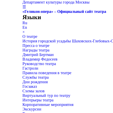
Департамент культуры города Москвы
☰
«Геликон-опера» – Официальный сайт театра
Языки
Ru
En
×
О театре
История городской усадьбы Шаховских-Глебовых-
Пресса о театре
Награды театра
Дмитрий Бертман
Владимир Федосеев
Руководство театра
Гастроли
Правила поведения в театре
Службы театра
Дни рождения
Госзаказ
Схемы залов
Виртуальный тур по театру
Интерьеры театра
Корпоративные мероприятия
Экскурсии