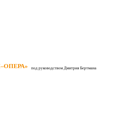
–ОПЕРА»
–ОПЕРА»
под руководством Дмитрия Бертмана