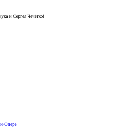
ука и Сергея Чечётко!
он-Опере