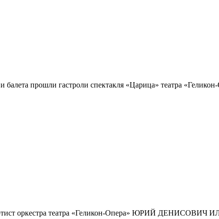
ы и балета прошли гастроли спектакля «Царица» театра «Гелико
я артист оркестра театра «Геликон-Опера» ЮРИЙ ДЕНИСОВИЧ И