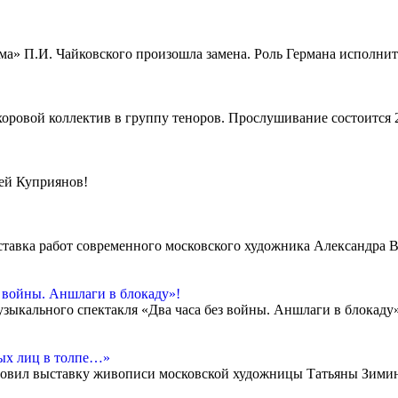
ама» П.И. Чайковского произошла замена. Роль Германа исполни
хоровой коллектив в группу теноров. Прослушивание состоится 2
рей Куприянов!
ыставка работ современного московского художника Александра 
з войны. Аншлаги в блокаду»!
узыкального спектакля «Два часа без войны. Аншлаги в блокаду
ных лиц в толпе…»
отовил выставку живописи московской художницы Татьяны Зими