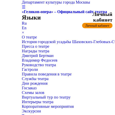
Департамент культуры города Москвы
☰
«Геликон-опера» – Официальный сайт театра
Личный
Языки
кабинет
Ru
Личный кабинет
En
×
О театре
История городской усадьбы Шаховских-Глебовых-
Пресса о театре
Награды театра
Дмитрий Бертман
Владимир Федосеев
Руководство театра
Гастроли
Правила поведения в театре
Службы театра
Дни рождения
Госзаказ
Схемы залов
Виртуальный тур по театру
Интерьеры театра
Корпоративные мероприятия
Экскурсии