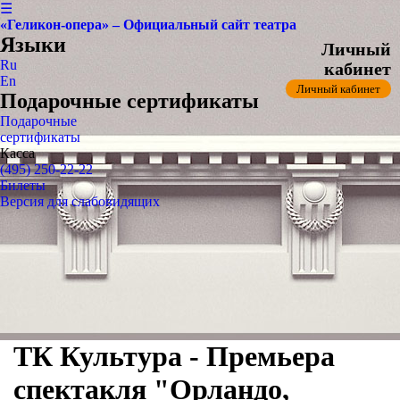
☰
«Геликон-опера» – Официальный сайт театра
Языки
Личный
Ru
кабинет
En
Личный кабинет
Подарочные сертификаты
Подарочные
сертификаты
Касса
(495) 250-22-22
Билеты
Версия для слабовидящих
ТК Культура - Премьера
спектакля "Орландо,