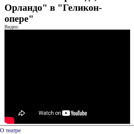
Орландо" в "Геликон-
опере"
Видео:
О театре