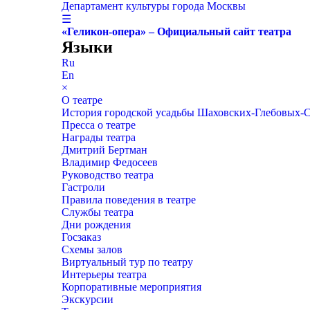
Департамент культуры города Москвы
☰
«Геликон-опера» – Официальный сайт театра
Языки
Ru
En
×
О театре
История городской усадьбы Шаховских-Глебовых-
Пресса о театре
Награды театра
Дмитрий Бертман
Владимир Федосеев
Руководство театра
Гастроли
Правила поведения в театре
Службы театра
Дни рождения
Госзаказ
Схемы залов
Виртуальный тур по театру
Интерьеры театра
Корпоративные мероприятия
Экскурсии