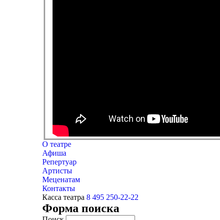
О театре
Афиша
Репертуар
Артисты
Меценатам
Контакты
Касса театра
8 495 250-22-22
Форма поиска
Поиск