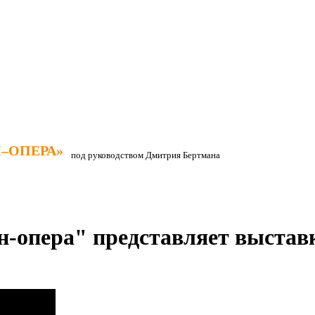
–ОПЕРА»
–ОПЕРА»
под руководством Дмитрия Бертмана
н-опера" представляет выста