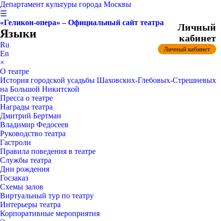
Департамент культуры города Москвы
☰
«Геликон-опера» – Официальный сайт театра
Личный
Языки
кабинет
Ru
Личный кабинет
En
×
О театре
История городской усадьбы Шаховских-Глебовых-Стрешневых
на Большой Никитской
Пресса о театре
Награды театра
Дмитрий Бертман
Владимир Федосеев
Руководство театра
Гастроли
Правила поведения в театре
Службы театра
Дни рождения
Госзаказ
Схемы залов
Виртуальный тур по театру
Интерьеры театра
Корпоративные мероприятия