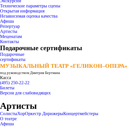
Экскурсии
Технические параметры сцены
Открытая информация
Независимая оценка качества
Афиша
Репертуар
Артисты
Меценатам
Контакты
Подарочные сертификаты
Подарочные
сертификаты
МУЗЫКАЛЬНЫЙ ТЕАТР «ГЕЛИКОН–ОПЕРА
МУЗЫКАЛЬНЫЙ ТЕАТР «ГЕЛИКОН–ОПЕРА
под руководством Дмитрия Бертмана
Касса
(495) 250-22-22
Билеты
Версия для слабовидящих
Артисты
Солисты
Хор
Оркестр
Дирижеры
Концертмейстеры
О театре
Афиша