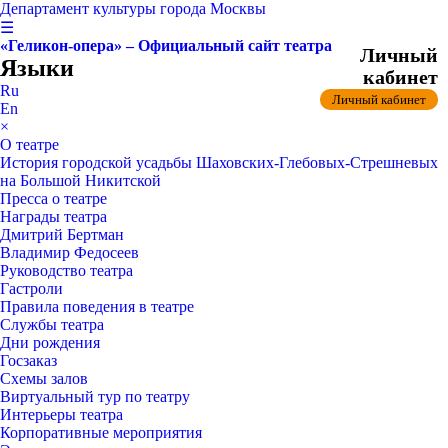
Департамент культуры города Москвы
☰
«Геликон-опера» – Официальный сайт театра
Личный
Языки
кабинет
Ru
Личный кабинет
En
×
О театре
История городской усадьбы Шаховских-Глебовых-Стрешневых
на Большой Никитской
Пресса о театре
Награды театра
Дмитрий Бертман
Владимир Федосеев
Руководство театра
Гастроли
Правила поведения в театре
Службы театра
Дни рождения
Госзаказ
Схемы залов
Виртуальный тур по театру
Интерьеры театра
Корпоративные мероприятия