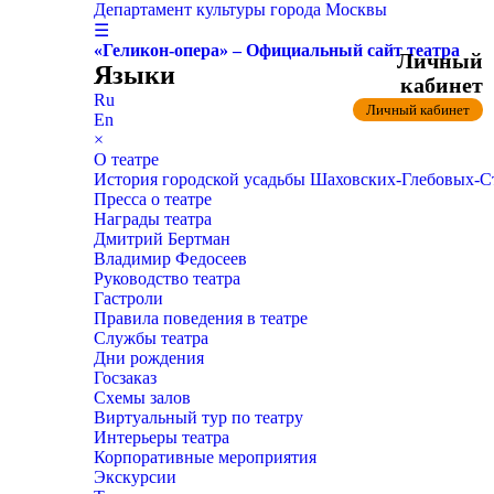
Департамент культуры города Москвы
☰
«Геликон-опера» – Официальный сайт театра
Личный
Языки
кабинет
Ru
Личный кабинет
En
×
О театре
История городской усадьбы Шаховских-Глебовых-
Пресса о театре
Награды театра
Дмитрий Бертман
Владимир Федосеев
Руководство театра
Гастроли
Правила поведения в театре
Службы театра
Дни рождения
Госзаказ
Схемы залов
Виртуальный тур по театру
Интерьеры театра
Корпоративные мероприятия
Экскурсии