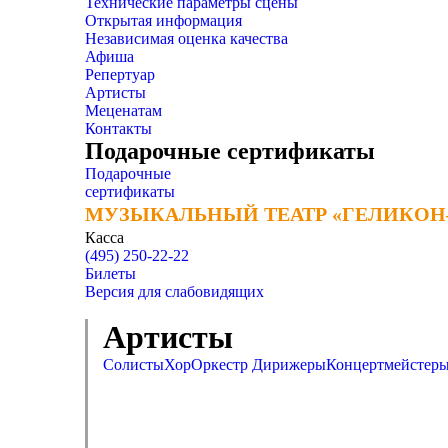
Технические параметры сцены
Открытая информация
Независимая оценка качества
Афиша
Репертуар
Артисты
Меценатам
Контакты
Подарочные сертификаты
Подарочные
сертификаты
МУЗЫКАЛЬНЫЙ ТЕАТР «ГЕЛИКОН
МУЗЫКАЛЬНЫЙ ТЕАТР «ГЕЛИКОН
Касса
(495) 250-22-22
Билеты
Версия для слабовидящих
Артисты
Солисты
Хор
Оркестр
Дирижеры
Концертмейстер